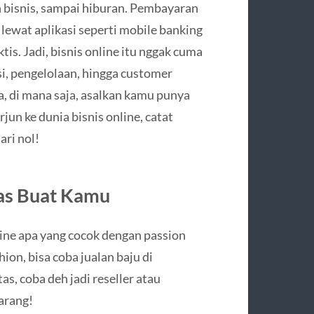
an bisnis, sampai hiburan. Pembayaran
lewat aplikasi seperti mobile banking
ktis. Jadi, bisnis online itu nggak cuma
si, pengelolaan, hingga customer
a, di mana saja, asalkan kamu punya
jun ke dunia bisnis online, catat
ri nol!
Pas Buat Kamu
ine apa yang cocok dengan passion
ion, bisa coba jualan baju di
s, coba deh jadi reseller atau
barang!