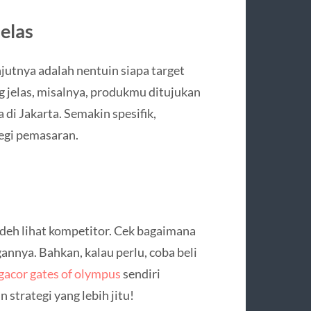
Jelas
njutnya adalah nentuin siapa target
 jelas, misalnya, produkmu ditujukan
 di Jakarta. Semakin spesifik,
egi pemasaran.
 deh lihat kompetitor. Cek bagaimana
nnya. Bahkan, kalau perlu, coba beli
 gacor gates of olympus
sendiri
 strategi yang lebih jitu!